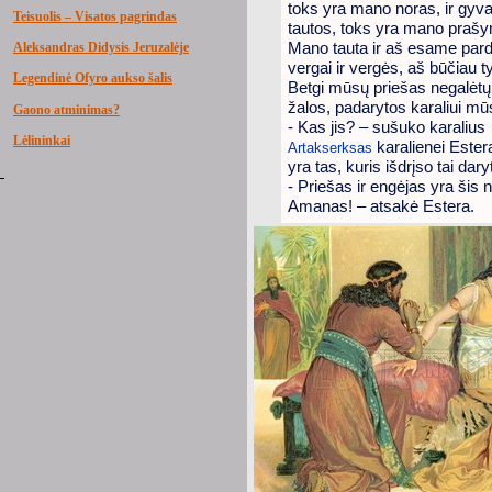
toks yra mano noras, ir gyv
Teisuolis – Visatos pagrindas
tautos, toks yra mano praš
Mano tauta ir aš esame pard
Aleksandras Didysis Jeruzalėje
vergai ir vergės, aš būčiau ty
Legendinė Ofyro aukso šalis
Betgi mūsų priešas negalėtų a
žalos, padarytos karaliui mū
Gaono atminimas?
- Kas jis? – sušuko karalius
Lėlininkai
karalienei Estera
Artakserksas
yra tas, kuris išdrįso tai dary
- Priešas ir engėjas yra šis 
Amanas! – atsakė Estera.