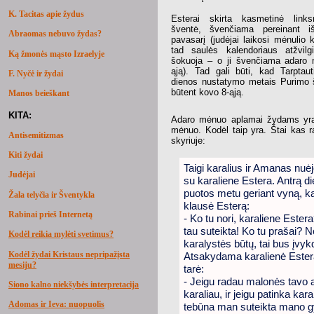
K. Tacitas apie žydus
Esterai skirta kasmetinė lin
šventė, švenčiama pereinant 
Abraomas nebuvo žydas?
pavasarį (judėjai laikosi mėnulio 
tad saulės kalendoriaus atžvilg
Ką žmonės mąsto Izraelyje
šokuoja – o ji švenčiama adaro 
ąją). Tad gali būti, kad Tarptau
F. Nyčė ir žydai
dienos nustatymo metais Purimo 
būtent kovo 8-ąją.
Manos beieškant
KITA:
Adaro mėnuo aplamai žydams yra
mėnuo. Kodėl taip yra. Štai kas
Antisemitizmas
skyriuje:
Kiti žydai
Taigi karalius ir Amanas nuėj
Judėjai
su karaliene Estera. Antrą di
puotos metu geriant vyną, ka
Žala telyčia ir Šventykla
klausė Esterą:
Rabinai prieš Internetą
- Ko tu nori, karaliene Ester
tau suteikta! Ko tu prašai? 
Kodėl reikia mylėti svetimus?
karalystės būtų, tai bus įvyk
Kodėl žydai Kristaus nepripažįsta
Atsakydama karalienė Ester
mesiju?
tarė:
- Jeigu radau malonės tavo 
Siono kalno niekšybės interpretacija
karaliau, ir jeigu patinka karal
Adomas ir Ieva: nuopuolis
tebūna man suteikta mano g