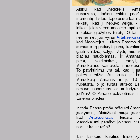
Aišku, kad „nedorėlis“ Am
nubaustas, tačiau reiktų paaišk
momentų. Estera tapo persų karalie
reikštų, kad ji nebuvo verge, -
laikais jokia vergė negalėjo tapti k
ir kokias grožybes turėtų. O tai, 
nežino net jos vyras
Artakserksa
kad Madokėjus – tikras Esteros dė
sumąstė ją padaryti persų karalien
gauti valdžią šalyje. Žydų nuotak
plačiau naudojamas. Ir Amanas
persų valdininkas, matyt,
Mardokėjaus sąmokslą ir ruošėsi 
To patvirtinimu yra tai, kad jį p
paties medžio. Ant kurio jis ke
Mardokėjų. Amanas ir jo 10
nubausta, o jo turtas atiteko Es
nebuvo nubaustas ar nužudyta
judėjas! O Amano pakvietimas į 
Esteros pinklės.
Ir tada Estera prašo atšaukti Ama
įsakymus, išleidžiant naują įsaką
kad
Artakserksas
leidžia E
Mardokėjumi parašyti jo vardu vis
nori. Ir ką jie rašo?
Tais laiškais karalius leido ž