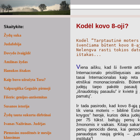
Kodėl kovo 8-oji?
Skaitykite:
Žydų suka
Kodėl “Tarptautinė moters
Judafobija
švenčiama būtent kovo 8-ą
Nelengva rasti tokios dat
Dovydo žvaigždė
ištakas...
Amžinas žydas
V
iena aišku, kad ši šventė art
Hanukos ištakos
Internacionalo prisišliejusiais a
tasai Internacionalas kaip reta
Kaip buvo užrašyta Tora?
etniškai mononacionalinis. Būtent
judėjų tarpo pakėlė pasaul
Valpurgiška Gegužės pirmoji
„išnaudotojų pasauliu“ ir kvietė jį „
pamatų“.
Fišeris: genijus-antisemitas
Ir tada pasirodo, kad kovo 8-ąją
Susanos istorija
tik viena moteris – biblinė Este
Žydų tauta sukurta dirbtinai
knygos“ herojė, kurios dėka judėj
per 75 tūkst. baltųjų persų 
Ivanas Naživinas. Judėjas
žmonomis ir vaikais. Kitaip sakant
persų genocido diena, kai genoci
Pirmosios nuodėmės ir mesijo
panaudojus naują ginklą – „jud
klausimas
institutą“!