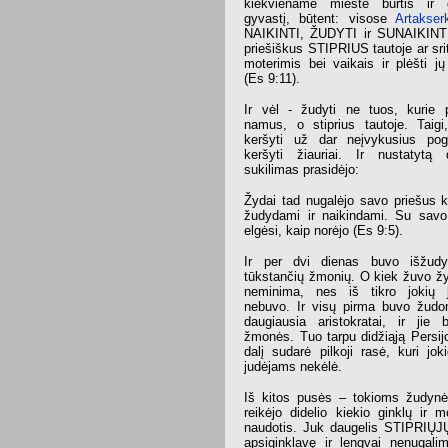
kiekviename mieste burtis ir 
gyvastį, būtent: visose
Artakser
NAIKINTI, ŽUDYTI ir SUNAIKINTI
priešiškus STIPRIUS tautoje ar sri
moterimis bei vaikais ir plėšti j
(Es 9:11).
Ir vėl - žudyti ne tuos, kurie 
namus, o stiprius tautoje. Taig
keršyti už dar neįvykusius po
keršyti žiauriai. Ir nustatytą
sukilimas prasidėjo:
Žydai tad nugalėjo savo priešus ka
žudydami ir naikindami. Su savo 
elgėsi, kaip norėjo (Es 9:5).
Ir per dvi dienas buvo išžud
tūkstančių žmonių. O kiek žuvo žy
neminima, nes iš tikro jokių
nebuvo. Ir visų pirma buvo žudomi 
daugiausia aristokratai, ir jie b
žmonės. Tuo tarpu didžiąją Persij
dalį sudarė pilkoji rasė, kuri jo
judėjams nekėlė.
Iš kitos pusės – tokioms žudynė
reikėjo didelio kiekio ginklų ir m
naudotis. Juk daugelis STIPRIŲJ
apsiginklavę ir lengvai nenugalim