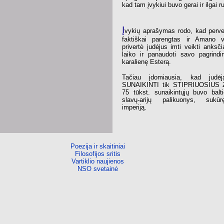
kad tam įvykiui buvo gerai ir ilgai r
Į
vykių aprašymas rodo, kad perv
faktiškai parengtas ir Amano v
privertė judėjus imti veikti anksč
laiko ir panaudoti savo pagrindin
karalienę Esterą.
Tačiau įdomiausia, kad judėja
SUNAIKINTI tik STIPRIUOSIUS 
75 tūkst. sunaikintųjų buvo balti
slavų-arijų palikuonys, sukū
imperiją.
Poezija ir skaitiniai
Filosofijos sritis
Vartiklio naujienos
NSO svetainė