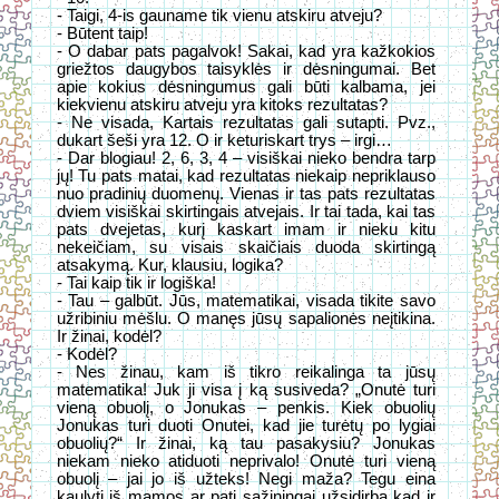
- Taigi, 4-is gauname tik vienu atskiru atveju?
- Būtent taip!
- O dabar pats pagalvok! Sakai, kad yra kažkokios
griežtos daugybos taisyklės ir dėsningumai. Bet
apie kokius dėsningumus gali būti kalbama, jei
kiekvienu atskiru atveju yra kitoks rezultatas?
- Ne visada, Kartais rezultatas gali sutapti. Pvz.,
dukart šeši yra 12. O ir keturiskart trys – irgi…
- Dar blogiau! 2, 6, 3, 4 – visiškai nieko bendra tarp
jų! Tu pats matai, kad rezultatas niekaip nepriklauso
nuo pradinių duomenų. Vienas ir tas pats rezultatas
dviem visiškai skirtingais atvejais. Ir tai tada, kai tas
pats dvejetas, kurį kaskart imam ir nieku kitu
nekeičiam, su visais skaičiais duoda skirtingą
atsakymą. Kur, klausiu, logika?
- Tai kaip tik ir logiška!
- Tau – galbūt. Jūs, matematikai, visada tikite savo
užribiniu mėšlu. O manęs jūsų sapalionės neįtikina.
Ir žinai, kodėl?
- Kodėl?
- Nes žinau, kam iš tikro reikalinga ta jūsų
matematika! Juk ji visa į ką susiveda? „Onutė turi
vieną obuolį, o Jonukas – penkis. Kiek obuolių
Jonukas turi duoti Onutei, kad jie turėtų po lygiai
obuolių?“ Ir žinai, ką tau pasakysiu? Jonukas
niekam nieko atiduoti neprivalo! Onutė turi vieną
obuolį – jai jo iš užteks! Negi maža? Tegu eina
kaulyti iš mamos ar pati sąžiningai užsidirba kad ir