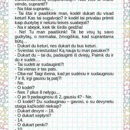
vimdo, supranti!?
- Na šitai suprantu…
- Tai štai ir paaiškink man, kodėl dukart du visad
keturi! Kas tai sugalvojo? Ir kodėl tai privalau priimti
kaip duotybę ir neturiu teisės suabejoti?
- Na ir abejok, kiek tik širdis geidžia!
- Ne! Tu man paaiškink! Tik be visų tų savo
gudrybių, o normaliai, žmogiškai, kad suprantama
būtų…
- Dukart du keturi, nes dukart du bus keturi.
- Sviestas sviestuotas! Ką nauja tu man pasakei?!
- Dukart du – tai du, padauginti iš dviejų. Paimk du ir
du ir sudėk…
- Tai sudėti ar sudauginti?!
- Tai vienas ir tas pats.
- Oba-na! Taigi išeina, kad jei sudėsiu ir sudauginsiu
7 ir 8, irgi gausiu tą patį?!
- Ne.
- O kodėl?
- Nes 7 plius 8 nelygu…
- O jei 9 padauginsiu iš 2, gausiu 4? - Ne.
- O kodėl? Du sudauginau – gavosi, o su devynetu
staiga kažkodėl niekaip?
- Dukart devyni – 18.
- O dukart septyni?
- 14.
- O dukart penki?
- 10.