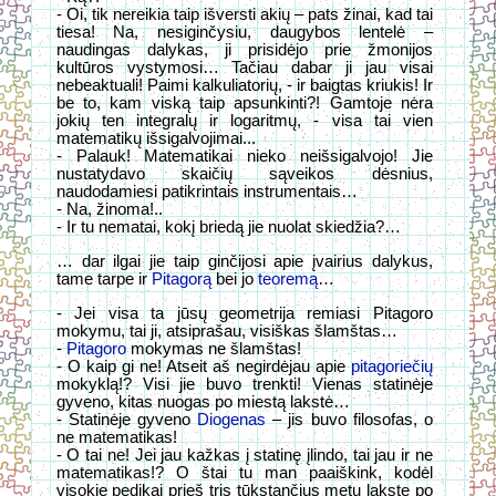
- Oi, tik nereikia taip išversti akių – pats žinai, kad tai
tiesa! Na, nesiginčysiu, daugybos lentelė –
naudingas dalykas, ji prisidėjo prie žmonijos
kultūros vystymosi… Tačiau dabar ji jau visai
nebeaktuali! Paimi kalkuliatorių, - ir baigtas kriukis! Ir
be to, kam viską taip apsunkinti?! Gamtoje nėra
jokių ten integralų ir logaritmų, - visa tai vien
matematikų išsigalvojimai...
- Palauk! Matematikai nieko neišsigalvojo! Jie
nustatydavo skaičių sąveikos dėsnius,
naudodamiesi patikrintais instrumentais…
- Na, žinoma!..
- Ir tu nematai, kokį briedą jie nuolat skiedžia?…
… dar ilgai jie taip ginčijosi apie įvairius dalykus,
tame tarpe ir
Pitagorą
bei jo
teoremą
…
- Jei visa ta jūsų geometrija remiasi Pitagoro
mokymu, tai ji, atsiprašau, visiškas šlamštas…
-
Pitagoro
mokymas ne šlamštas!
- O kaip gi ne! Atseit aš negirdėjau apie
pitagoriečių
mokyklą!? Visi jie buvo trenkti! Vienas statinėje
gyveno, kitas nuogas po miestą lakstė…
- Statinėje gyveno
Diogenas
– jis buvo filosofas, o
ne matematikas!
- O tai ne! Jei jau kažkas į statinę įlindo, tai jau ir ne
matematikas!? O štai tu man paaiškink, kodėl
visokie pedikai prieš tris tūkstančius metų lakstę po