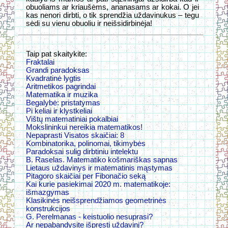
obuoliams ar kriaušėms, ananasams ar kokai. O jei
kas nenori dirbti, o tik sprendžia uždavinukus – tegu
sėdi su vienu obuoliu ir neišsidirbinėja!
Taip pat skaitykite:
Fraktalai
Grandi paradoksas
Kvadratinė lygtis
Aritmetikos pagrindai
Matematika ir muzika
Begalybė: pristatymas
Pi keliai ir klystkeliai
Vištų matematiniai pokalbiai
Mokslininkui nereikia matematikos!
Nepaprasti Visatos skaičiai: 8
Kombinatorika, polinomai, tikimybės
Paradoksai sulig dirbtiniu intelektu
B. Raselas. Matematiko košmariškas sapnas
Lietaus uždavinys ir matematinis mąstymas
Pitagoro skaičiai per Fibonačio seką
Kai kurie pasiekimai 2020 m. matematikoje:
išmazgymas
Klasikinės neišsprendžiamos geometrinės
konstrukcijos
G. Perelmanas - keistuolio nesuprasi?
Ar nepabandysite išpręsti uždavinį?