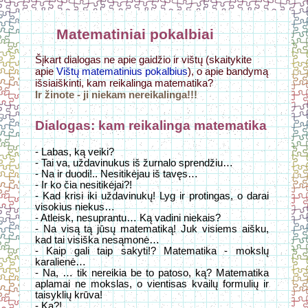
Matematiniai pokalbiai
Šįkart dialogas ne apie gaidžio ir vištų (skaitykite
apie
Vištų matematinius pokalbius
), o apie bandymą
išsiaiškinti, kam reikalinga matematika?
Ir žinote - ji niekam nereikalinga!!!
Dialogas: kam reikalinga matematika
- Labas, ką veiki?
- Tai va, uždavinukus iš žurnalo sprendžiu…
- Na ir duodi!.. Nesitikėjau iš tavęs…
- Ir ko čia nesitikėjai?!
- Kad krisi iki uždavinukų! Lyg ir protingas, o darai
visokius niekus…
- Atleisk, nesuprantu… Ką vadini niekais?
- Na visą tą jūsų matematiką! Juk visiems aišku,
kad tai visiška nesąmonė…
- Kaip gali taip sakyti!? Matematika - mokslų
karalienė…
- Na, … tik nereikia be to patoso, ką? Matematika
aplamai ne mokslas, o vientisas kvailų formulių ir
taisyklių krūva!
- Ką?!