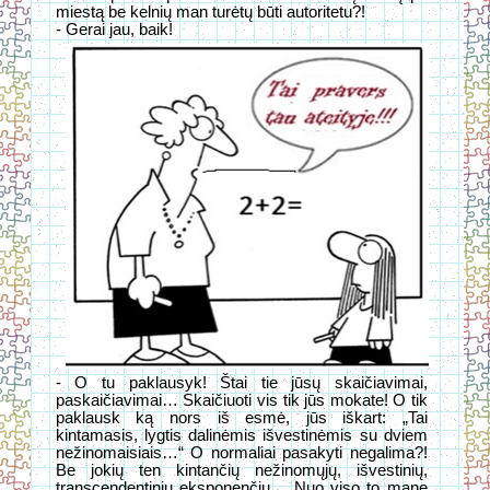
miestą be kelnių man turėtų būti autoritetu?!
- Gerai jau, baik!
- O tu paklausyk! Štai tie jūsų skaičiavimai,
paskaičiavimai… Skaičiuoti vis tik jūs mokate! O tik
paklausk ką nors iš esmė, jūs iškart: „Tai
kintamasis, lygtis dalinėmis išvestinėmis su dviem
nežinomaisiais…“ O normaliai pasakyti negalima?!
Be jokių ten kintančių nežinomųjų, išvestinių,
transcendentinių eksponenčių… Nuo viso to mane